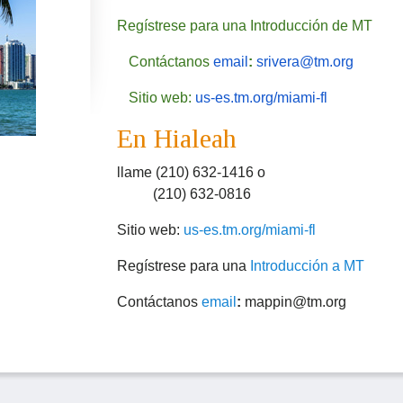
Regístrese para una Introducción de MT
Contáctanos
email
:
srivera@tm.
org
Sitio web:
us-es.tm.org/miami-fl
En Hialeah
llame (210) 632-1416 o
(210) 632-0816
Sitio web:
us-es.tm.org/miami-fl
Regístrese para una
Introducción a MT
Contáctanos
email
:
mappin@tm.org