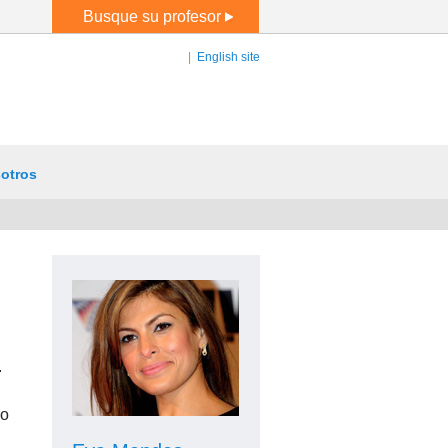
Busque su profesor
|
English site
otros
¿Problemas llenando el formulario?
Llame
.
al 641-451-1016. Our
privacy
policy.
ro