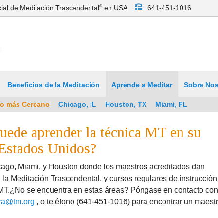
icial de Meditación Trascendental
®
en USA
641-451-1016
Beneficios de la Meditación
Aprende a Meditar
Sobre Nos
ro más Cercano
Chicago, IL
Houston, TX
Miami, FL
uede aprender la técnica MT en su
 Estados Unidos?
ago, Miami, y Houston donde los maestros acreditados dan
e la Meditación Trascendental, y cursos regulares de instrucción
e MT.¿No se encuentra en estas áreas? Póngase en contacto con
era@tm.org
, o teléfono (641-451-1016) para encontrar un maest