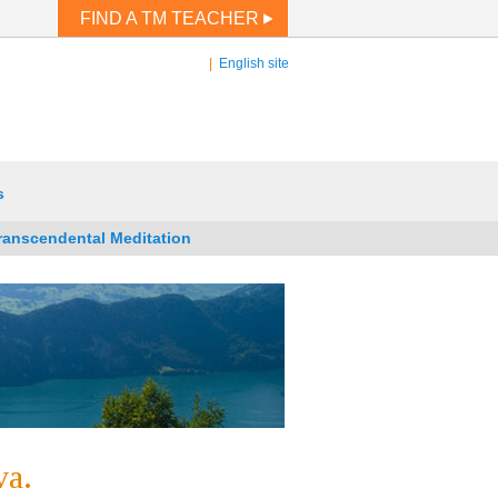
FIND A TM TEACHER
|
English site
s
ranscendental Meditation
¿Problemas llenando el formulario?
Llame
al 641-451-1016. Our
privacy
policy.
va.