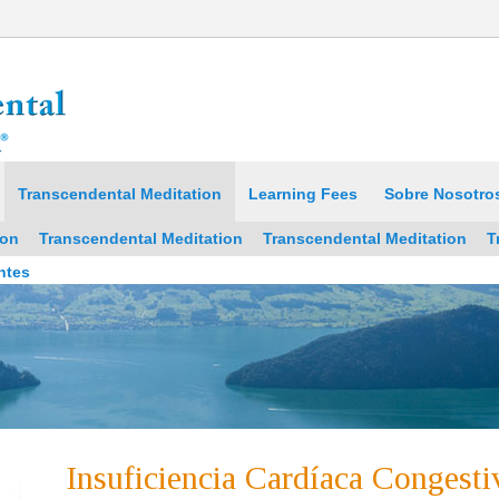
Transcendental Meditation
Learning Fees
Sobre Nosotro
ion
Transcendental Meditation
Transcendental Meditation
T
ntes
Insuficiencia Cardíaca Congesti