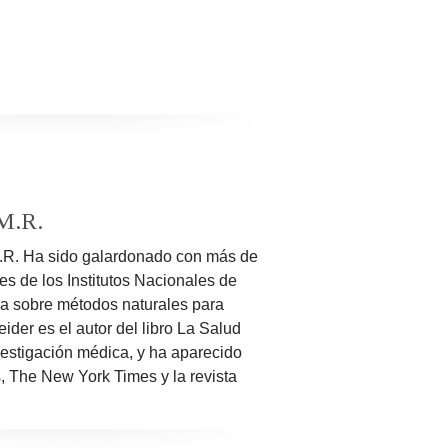
aca. Esto lo demostraron con una
e es un descubrimiento médico
de seis minutos en comparación con
neralizada.
Investigación
.
Investigación Científica
.M.R.
.M.R. Ha sido galardonado con más de
s de los Institutos Nacionales de
ra sobre métodos naturales para
der es el autor del libro La Salud
vestigación médica, y ha aparecido
 The New York Times y la revista