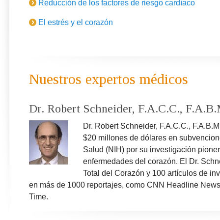
tienen mejoras significativas en la insuficiencia cardí
Reducción de los factores de riesgo cardíaco
y mental de pacientes con insuficiencia cardíaca. Est
Relacionada
mayor capacidad funcional en la prueba de caminata 
notable, y es muy fácil de implementar en una base ge
El estrés y el corazón
los grupos control que recibían educación para lasalud
Científica Relacionada
Relacionada
Nuestros expertos médicos
Dr. Robert Schneider, F.A.C.C., F.A.B
Dr. Robert Schneider, F.A.C.C., F.A.B
$20 millones de dólares en subvencione
Salud (NIH) por su investigación pione
enfermedades del corazón. El Dr. Schnei
Total del Corazón y 100 artículos de in
en más de 1000 reportajes, como CNN Headline News,
Time.