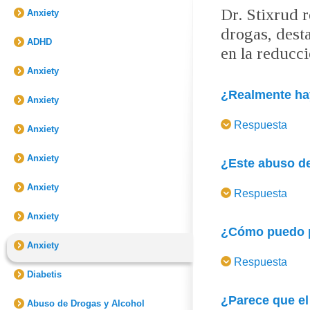
Dr. Stixrud 
Anxiety
drogas, dest
ADHD
en la reducc
Anxiety
¿Realmente hay
Anxiety
adolescentes?
Respuesta
Anxiety
Dr. Stixrud:
Sin d
experimentan las 
Anxiety
¿Este abuso de
habido un cambio 
Anxiety
en los últimos añ
Dr. Stixrud:
Sabemo
Respuesta
probablemente por
Anxiety
Cuando fui a la u
Trascendental es m
¿Cómo puedo pr
divertirse. Ahora 
Anxiety
El estrés no sólo
Dr. Stixrud:
Proba
Respuesta
alcohol, también l
Diabetis
drogas y alcohol p
para hacerlos más
Con la práctica d
¿Parece que el
más propensos a c
Abuso de Drogas y Alcohol
eliminar el estrés 