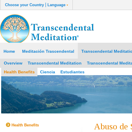
|
Choose your Country
Language
Home
Meditación Trascendental
Transcendental Meditati
Overview
Transcendental Meditation
Transcendental Medit
Health Benefits
Ciencia
Estudiantes
Abuso de 
Health Benefits